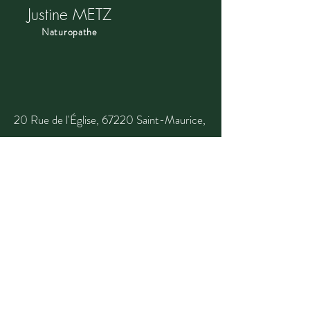
Justine METZ
Naturopathe
20 Rue de l'Église, 67220 Saint-Maurice,
France
0651478221
justnaturo@yahoo.com