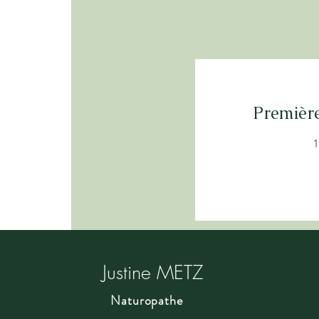
Première
1
80
euros
Justine METZ
Naturopathe