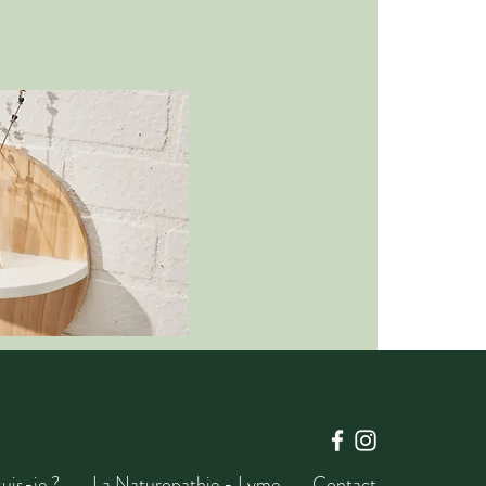
uis-je ?
La Naturopathie - Lyme
Contact