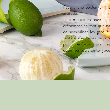
Face à une épidémie, il e
attitude.
Tout mettre en œuvre po
événement en tant que nat
de sensibiliser les gens à
santé et d’en faire une pri
pour renforcer son sy
optimiser votre santé grâc