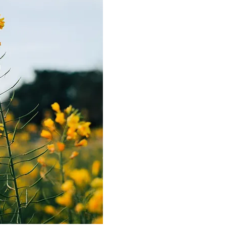
Vous désirez être accomp
force vitale, afin que 
défendre naturellement c
autres agents pathogènes
lieu à comprendre et à 
maladie.
Je vous accueille au sei
accompagner vers le 
émotionnel.