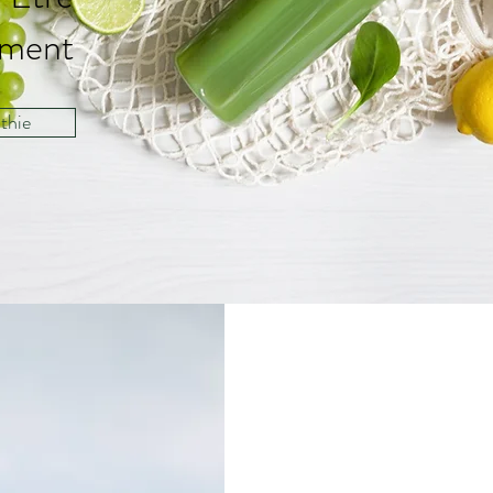
ement
thie
Le Mieux - Être