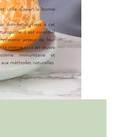
st utile d’avoir la bonne
ur donner du sens à cet
uropathe il est essentiel
 redevenir acteur de leur
orité mettre tout en œuvre
stème immunitaire et
e aux méthodes naturelles.